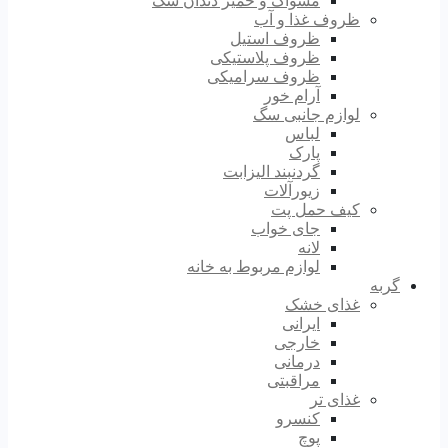
مسواک و خمیر دندان سگ
ظروف غذا و آب
ظروف استیل
ظروف پلاستیکی
ظروف سرامیکی
آرام خور
لوازم جانبی سگ
لباس
پارک
گردنبند الیزابت
زیورآلات
کیف حمل پت
جای خواب
لانه
لوازم مربوط به خانه
گربه
غذای خشک
ایرانی
خارجی
درمانی
مراقبتی
غذای تر
کنسرو
پوچ