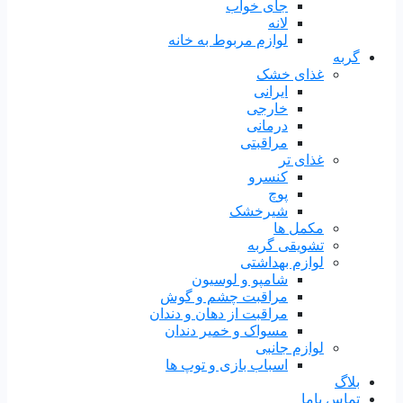
جای خواب
لانه
لوازم مربوط به خانه
گربه
غذای خشک
ایرانی
خارجی
درمانی
مراقبتی
غذای تر
کنسرو
پوچ
شیرخشک
مکمل ها
تشویقی گربه
لوازم بهداشتی
شامپو و لوسیون
مراقبت چشم و گوش
مراقبت از دهان و دندان
مسواک و خمیر دندان
لوازم جانبی
اسباب بازی و توپ ها
بلاگ
تماس باما