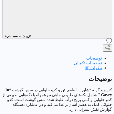
شایر
با
طعم
تن
و
کدوحلوایی
وزن
افزودن به سبد خرید
۱۱۰
گرم
عدد
توضیحات
توضیحات تکمیلی
نظرات (0)
توضیحات
کنسرو گربه “
شایر
” با طعم تن و کدو حلوایی در سس گوشت “
In
Gavry
” شامل تکه‌های طبیعی ماهی تن همراه با تکه‌هایی طبیعی از
کدو حلوایی و کمی برنج درآب غلیظ شده سس گوشت است. کدو
حلوائی کمک به هضم آسان‌تر غذا می‌کند و در عملکرد دستگاه
گوارش نقش بسزایی دارد.