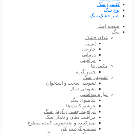
کنسرو سگ
پوچ سگ
شیر خشک سگ
صفحه اصلی
سگ
غذای خشک
ایرانی
خارجی
درمانی
مراقبتی
مکمل ها
خمیر گربه
تشویقی سگ
تشویقی سخت و استخوان
تشویقی دنتال
لوازم بهداشتی
شامپوی سگ
خوشبو کننده ها
مراقبت چشم و گوش سگ
مراقبت دهان و دندان سگ
تمیزکننده و ضدعفونی کننده سطوح
شانه و گره باز کن