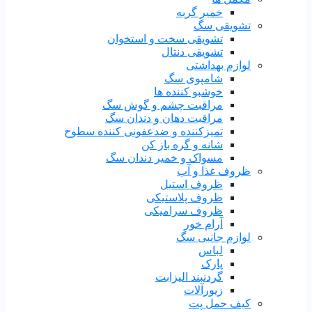
خمیر گربه
تشویقی سگ
تشویقی سخت و استخوان
تشویقی دنتال
لوازم بهداشتی
شامپوی سگ
خوشبو کننده ها
مراقبت چشم و گوش سگ
مراقبت دهان و دندان سگ
تمیزکننده و ضدعفونی کننده سطوح
شانه و گره باز کن
مسواک و خمیر دندان سگ
ظروف غذا و آب
ظروف استیل
ظروف پلاستیکی
ظروف سرامیکی
آرام خور
لوازم جانبی سگ
لباس
پارک
گردنبند الیزابت
زیورآلات
کیف حمل پت