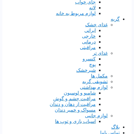
جای خواب
لانه
لوازم مربوط به خانه
گربه
غذای خشک
ایرانی
خارجی
درمانی
مراقبتی
غذای تر
کنسرو
پوچ
شیرخشک
مکمل ها
تشویقی گربه
لوازم بهداشتی
شامپو و لوسیون
مراقبت چشم و گوش
مراقبت از دهان و دندان
مسواک و خمیر دندان
لوازم جانبی
اسباب بازی و توپ ها
بلاگ
تماس باما