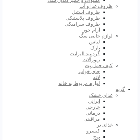
مسواک و خمیر دندان سگ
ظروف غذا و آب
ظروف استیل
ظروف پلاستیکی
ظروف سرامیکی
آرام خور
لوازم جانبی سگ
لباس
پارک
گردنبند الیزابت
زیورآلات
کیف حمل پت
جای خواب
لانه
لوازم مربوط به خانه
گربه
غذای خشک
ایرانی
خارجی
درمانی
مراقبتی
غذای تر
کنسرو
پوچ