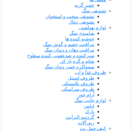
خمیر گربه
تشویقی سگ
تشویقی سخت و استخوان
تشویقی دنتال
لوازم بهداشتی
شامپوی سگ
خوشبو کننده ها
مراقبت چشم و گوش سگ
مراقبت دهان و دندان سگ
تمیزکننده و ضدعفونی کننده سطوح
شانه و گره باز کن
مسواک و خمیر دندان سگ
ظروف غذا و آب
ظروف استیل
ظروف پلاستیکی
ظروف سرامیکی
آرام خور
لوازم جانبی سگ
لباس
پارک
گردنبند الیزابت
زیورآلات
کیف حمل پت