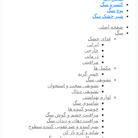
کنسرو سگ
پوچ سگ
شیر خشک سگ
صفحه اصلی
سگ
غذای خشک
ایرانی
خارجی
درمانی
مراقبتی
مکمل ها
خمیر گربه
تشویقی سگ
تشویقی سخت و استخوان
تشویقی دنتال
لوازم بهداشتی
شامپوی سگ
خوشبو کننده ها
مراقبت چشم و گوش سگ
مراقبت دهان و دندان سگ
تمیزکننده و ضدعفونی کننده سطوح
شانه و گره باز کن