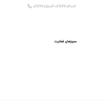
02122205002-02122204002
مجوزهای فعالیت