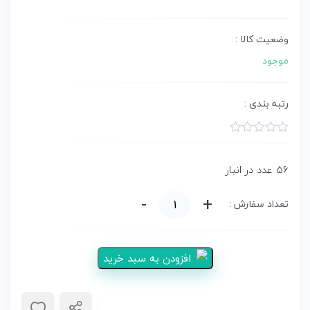
وضعیت کالا :
موجود
رتبه بندی :
امتیاز
0.00
از
56 عدد در انبار
5
-
+
پوچ
تعداد سفارش :
گربه
پرشین
افزودن به سبد خرید
رویال
کنین