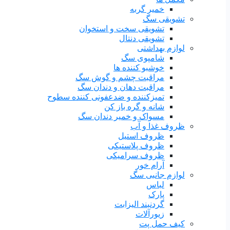
خمیر گربه
تشویقی سگ
تشویقی سخت و استخوان
تشویقی دنتال
لوازم بهداشتی
شامپوی سگ
خوشبو کننده ها
مراقبت چشم و گوش سگ
مراقبت دهان و دندان سگ
تمیزکننده و ضدعفونی کننده سطوح
شانه و گره باز کن
مسواک و خمیر دندان سگ
ظروف غذا و آب
ظروف استیل
ظروف پلاستیکی
ظروف سرامیکی
آرام خور
لوازم جانبی سگ
لباس
پارک
گردنبند الیزابت
زیورآلات
کیف حمل پت