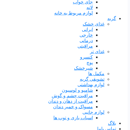
جای خواب
لانه
لوازم مربوط به خانه
گربه
غذای خشک
ایرانی
خارجی
درمانی
مراقبتی
غذای تر
کنسرو
پوچ
شیرخشک
مکمل ها
تشویقی گربه
لوازم بهداشتی
شامپو و لوسیون
مراقبت چشم و گوش
مراقبت از دهان و دندان
مسواک و خمیر دندان
لوازم جانبی
اسباب بازی و توپ ها
بلاگ
تماس باما