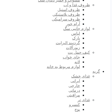
مسواک و خمیر دندان سگ
ظروف غذا و آب
ظروف استیل
ظروف پلاستیکی
ظروف سرامیکی
آرام خور
لوازم جانبی سگ
لباس
پارک
گردنبند الیزابت
زیورآلات
کیف حمل پت
جای خواب
لانه
لوازم مربوط به خانه
گربه
غذای خشک
ایرانی
خارجی
درمانی
مراقبتی
غذای تر
کنسرو
پوچ