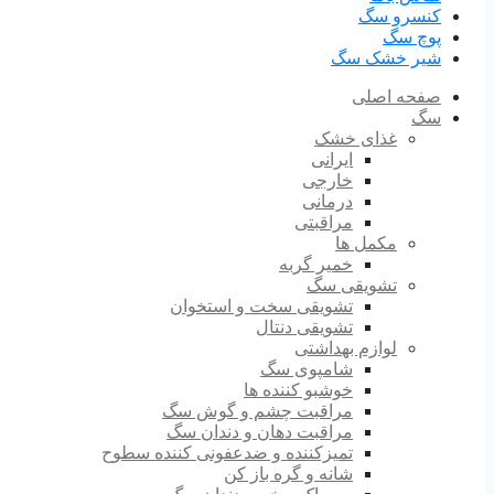
کنسرو سگ
پوچ سگ
شیر خشک سگ
صفحه اصلی
سگ
غذای خشک
ایرانی
خارجی
درمانی
مراقبتی
مکمل ها
خمیر گربه
تشویقی سگ
تشویقی سخت و استخوان
تشویقی دنتال
لوازم بهداشتی
شامپوی سگ
خوشبو کننده ها
مراقبت چشم و گوش سگ
مراقبت دهان و دندان سگ
تمیزکننده و ضدعفونی کننده سطوح
شانه و گره باز کن