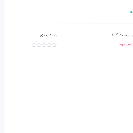
ه
وضعیت کالا :
رتبه بندی :
ناموجود
امتیاز
0.00
از
5