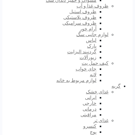
مسواک و خمیر دندان سگ
ظروف غذا و آب
ظروف استیل
ظروف پلاستیکی
ظروف سرامیکی
آرام خور
لوازم جانبی سگ
لباس
پارک
گردنبند الیزابت
زیورآلات
کیف حمل پت
جای خواب
لانه
لوازم مربوط به خانه
گربه
غذای خشک
ایرانی
خارجی
درمانی
مراقبتی
غذای تر
کنسرو
پوچ