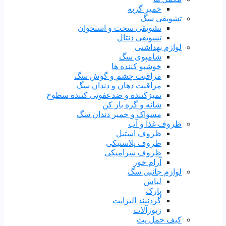
خمیر گربه
تشویقی سگ
تشویقی سخت و استخوان
تشویقی دنتال
لوازم بهداشتی
شامپوی سگ
خوشبو کننده ها
مراقبت چشم و گوش سگ
مراقبت دهان و دندان سگ
تمیزکننده و ضدعفونی کننده سطوح
شانه و گره باز کن
مسواک و خمیر دندان سگ
ظروف غذا و آب
ظروف استیل
ظروف پلاستیکی
ظروف سرامیکی
آرام خور
لوازم جانبی سگ
لباس
پارک
گردنبند الیزابت
زیورآلات
کیف حمل پت