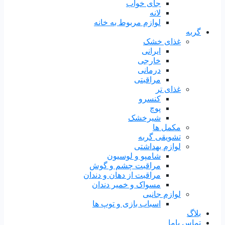
جای خواب
لانه
لوازم مربوط به خانه
گربه
غذای خشک
ایرانی
خارجی
درمانی
مراقبتی
غذای تر
کنسرو
پوچ
شیرخشک
مکمل ها
تشویقی گربه
لوازم بهداشتی
شامپو و لوسیون
مراقبت چشم و گوش
مراقبت از دهان و دندان
مسواک و خمیر دندان
لوازم جانبی
اسباب بازی و توپ ها
بلاگ
تماس باما