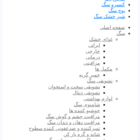
کنسرو سگ
پوچ سگ
شیر خشک سگ
صفحه اصلی
سگ
غذای خشک
ایرانی
خارجی
درمانی
مراقبتی
مکمل ها
خمیر گربه
تشویقی سگ
تشویقی سخت و استخوان
تشویقی دنتال
لوازم بهداشتی
شامپوی سگ
خوشبو کننده ها
مراقبت چشم و گوش سگ
مراقبت دهان و دندان سگ
تمیزکننده و ضدعفونی کننده سطوح
شانه و گره باز کن