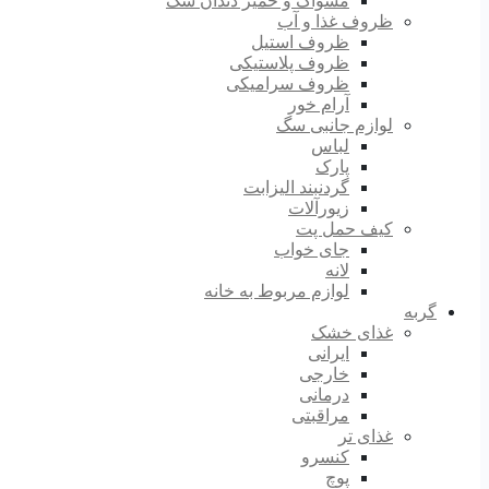
مسواک و خمیر دندان سگ
ظروف غذا و آب
ظروف استیل
ظروف پلاستیکی
ظروف سرامیکی
آرام خور
لوازم جانبی سگ
لباس
پارک
گردنبند الیزابت
زیورآلات
کیف حمل پت
جای خواب
لانه
لوازم مربوط به خانه
گربه
غذای خشک
ایرانی
خارجی
درمانی
مراقبتی
غذای تر
کنسرو
پوچ