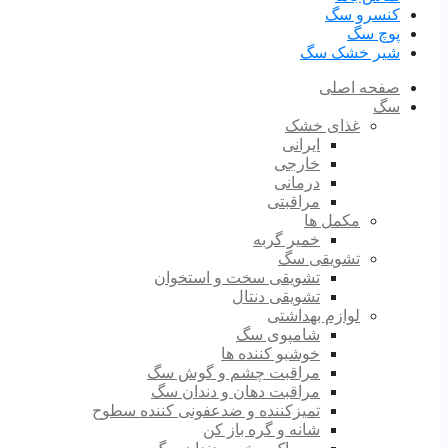
کنسرو سگ
پوچ سگ
شیر خشک سگ
صفحه اصلی
سگ
غذای خشک
ایرانی
خارجی
درمانی
مراقبتی
مکمل ها
خمیر گربه
تشویقی سگ
تشویقی سخت و استخوان
تشویقی دنتال
لوازم بهداشتی
شامپوی سگ
خوشبو کننده ها
مراقبت چشم و گوش سگ
مراقبت دهان و دندان سگ
تمیزکننده و ضدعفونی کننده سطوح
شانه و گره باز کن