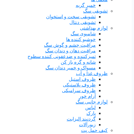
خمیر گربه
تشویقی سگ
تشویقی سخت و استخوان
تشویقی دنتال
لوازم بهداشتی
شامپوی سگ
خوشبو کننده ها
مراقبت چشم و گوش سگ
مراقبت دهان و دندان سگ
تمیزکننده و ضدعفونی کننده سطوح
شانه و گره باز کن
مسواک و خمیر دندان سگ
ظروف غذا و آب
ظروف استیل
ظروف پلاستیکی
ظروف سرامیکی
آرام خور
لوازم جانبی سگ
لباس
پارک
گردنبند الیزابت
زیورآلات
کیف حمل پت