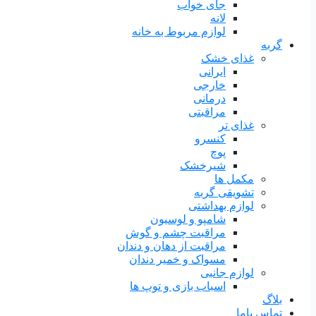
جای خواب
لانه
لوازم مربوط به خانه
گربه
غذای خشک
ایرانی
خارجی
درمانی
مراقبتی
غذای تر
کنسرو
پوچ
شیرخشک
مکمل ها
تشویقی گربه
لوازم بهداشتی
شامپو و لوسیون
مراقبت چشم و گوش
مراقبت از دهان و دندان
مسواک و خمیر دندان
لوازم جانبی
اسباب بازی و توپ ها
بلاگ
تماس باما