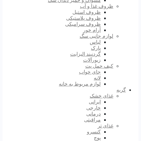
مسواک و خمیر دندان سگ
ظروف غذا و آب
ظروف استیل
ظروف پلاستیکی
ظروف سرامیکی
آرام خور
لوازم جانبی سگ
لباس
پارک
گردنبند الیزابت
زیورآلات
کیف حمل پت
جای خواب
لانه
لوازم مربوط به خانه
گربه
غذای خشک
ایرانی
خارجی
درمانی
مراقبتی
غذای تر
کنسرو
پوچ