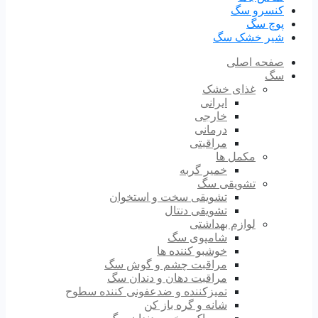
کنسرو سگ
پوچ سگ
شیر خشک سگ
صفحه اصلی
سگ
غذای خشک
ایرانی
خارجی
درمانی
مراقبتی
مکمل ها
خمیر گربه
تشویقی سگ
تشویقی سخت و استخوان
تشویقی دنتال
لوازم بهداشتی
شامپوی سگ
خوشبو کننده ها
مراقبت چشم و گوش سگ
مراقبت دهان و دندان سگ
تمیزکننده و ضدعفونی کننده سطوح
شانه و گره باز کن