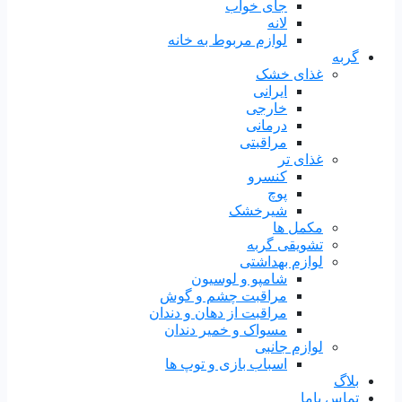
جای خواب
لانه
لوازم مربوط به خانه
گربه
غذای خشک
ایرانی
خارجی
درمانی
مراقبتی
غذای تر
کنسرو
پوچ
شیرخشک
مکمل ها
تشویقی گربه
لوازم بهداشتی
شامپو و لوسیون
مراقبت چشم و گوش
مراقبت از دهان و دندان
مسواک و خمیر دندان
لوازم جانبی
اسباب بازی و توپ ها
بلاگ
تماس باما