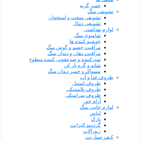
خمیر گربه
تشویقی سگ
تشویقی سخت و استخوان
تشویقی دنتال
لوازم بهداشتی
شامپوی سگ
خوشبو کننده ها
مراقبت چشم و گوش سگ
مراقبت دهان و دندان سگ
تمیزکننده و ضدعفونی کننده سطوح
شانه و گره باز کن
مسواک و خمیر دندان سگ
ظروف غذا و آب
ظروف استیل
ظروف پلاستیکی
ظروف سرامیکی
آرام خور
لوازم جانبی سگ
لباس
پارک
گردنبند الیزابت
زیورآلات
کیف حمل پت