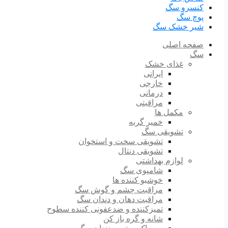
کنسرو سگ
پوچ سگ
شیر خشک سگ
صفحه اصلی
سگ
غذای خشک
ایرانی
خارجی
درمانی
مراقبتی
مکمل ها
خمیر گربه
تشویقی سگ
تشویقی سخت و استخوان
تشویقی دنتال
لوازم بهداشتی
شامپوی سگ
خوشبو کننده ها
مراقبت چشم و گوش سگ
مراقبت دهان و دندان سگ
تمیزکننده و ضدعفونی کننده سطوح
شانه و گره باز کن