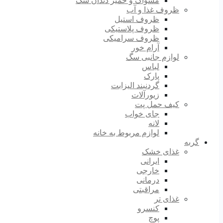
مسواک و خمیر دندان سگ
ظروف غذا و آب
ظروف استیل
ظروف پلاستیکی
ظروف سرامیکی
آرام خور
لوازم جانبی سگ
لباس
پارک
گردنبند الیزابت
زیورآلات
کیف حمل پت
جای خواب
لانه
لوازم مربوط به خانه
گربه
غذای خشک
ایرانی
خارجی
درمانی
مراقبتی
غذای تر
کنسرو
پوچ