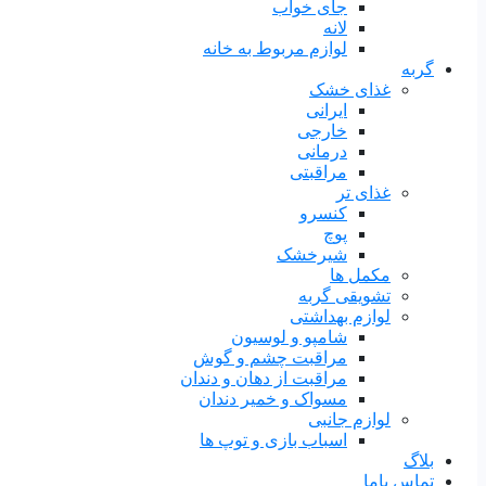
جای خواب
لانه
لوازم مربوط به خانه
گربه
غذای خشک
ایرانی
خارجی
درمانی
مراقبتی
غذای تر
کنسرو
پوچ
شیرخشک
مکمل ها
تشویقی گربه
لوازم بهداشتی
شامپو و لوسیون
مراقبت چشم و گوش
مراقبت از دهان و دندان
مسواک و خمیر دندان
لوازم جانبی
اسباب بازی و توپ ها
بلاگ
تماس باما