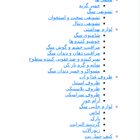
خمیر گربه
تشویقی سگ
تشویقی سخت و استخوان
تشویقی دنتال
لوازم بهداشتی
شامپوی سگ
خوشبو کننده ها
مراقبت چشم و گوش سگ
مراقبت دهان و دندان سگ
تمیزکننده و ضدعفونی کننده سطوح
شانه و گره باز کن
مسواک و خمیر دندان سگ
ظروف غذا و آب
ظروف استیل
ظروف پلاستیکی
ظروف سرامیکی
آرام خور
لوازم جانبی سگ
لباس
پارک
گردنبند الیزابت
زیورآلات
کیف حمل پت