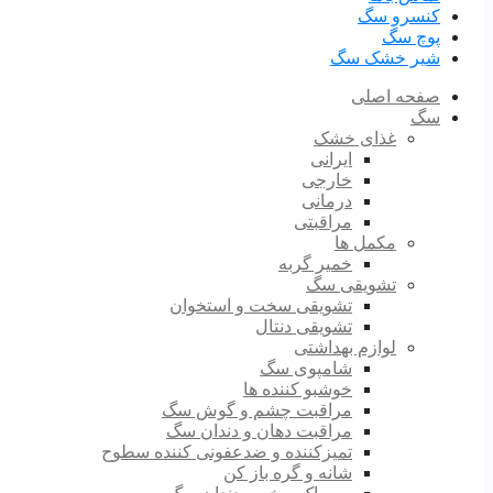
کنسرو سگ
پوچ سگ
شیر خشک سگ
صفحه اصلی
سگ
غذای خشک
ایرانی
خارجی
درمانی
مراقبتی
مکمل ها
خمیر گربه
تشویقی سگ
تشویقی سخت و استخوان
تشویقی دنتال
لوازم بهداشتی
شامپوی سگ
خوشبو کننده ها
مراقبت چشم و گوش سگ
مراقبت دهان و دندان سگ
تمیزکننده و ضدعفونی کننده سطوح
شانه و گره باز کن