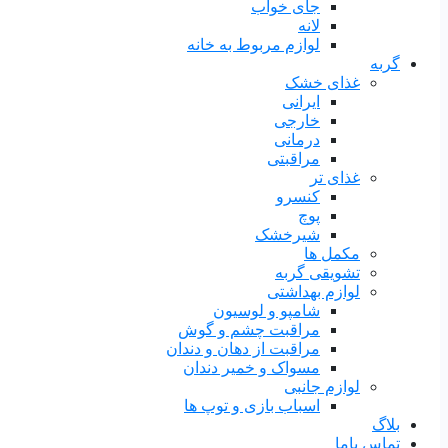
جای خواب
لانه
لوازم مربوط به خانه
گربه
غذای خشک
ایرانی
خارجی
درمانی
مراقبتی
غذای تر
کنسرو
پوچ
شیرخشک
مکمل ها
تشویقی گربه
لوازم بهداشتی
شامپو و لوسیون
مراقبت چشم و گوش
مراقبت از دهان و دندان
مسواک و خمیر دندان
لوازم جانبی
اسباب بازی و توپ ها
بلاگ
تماس باما