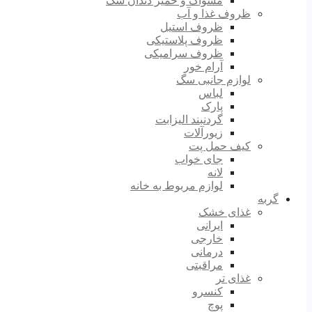
مسواک و خمیر دندان سگ
ظروف غذا و آب
ظروف استیل
ظروف پلاستیکی
ظروف سرامیکی
آرام خور
لوازم جانبی سگ
لباس
پارک
گردنبند الیزابت
زیورآلات
کیف حمل پت
جای خواب
لانه
لوازم مربوط به خانه
گربه
غذای خشک
ایرانی
خارجی
درمانی
مراقبتی
غذای تر
کنسرو
پوچ