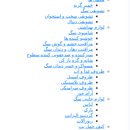
خمیر گربه
تشویقی سگ
تشویقی سخت و استخوان
تشویقی دنتال
لوازم بهداشتی
شامپوی سگ
خوشبو کننده ها
مراقبت چشم و گوش سگ
مراقبت دهان و دندان سگ
تمیزکننده و ضدعفونی کننده سطوح
شانه و گره باز کن
مسواک و خمیر دندان سگ
ظروف غذا و آب
ظروف استیل
ظروف پلاستیکی
ظروف سرامیکی
آرام خور
لوازم جانبی سگ
لباس
پارک
گردنبند الیزابت
زیورآلات
کیف حمل پت