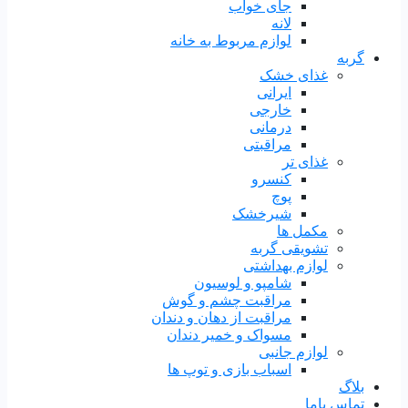
جای خواب
لانه
لوازم مربوط به خانه
گربه
غذای خشک
ایرانی
خارجی
درمانی
مراقبتی
غذای تر
کنسرو
پوچ
شیرخشک
مکمل ها
تشویقی گربه
لوازم بهداشتی
شامپو و لوسیون
مراقبت چشم و گوش
مراقبت از دهان و دندان
مسواک و خمیر دندان
لوازم جانبی
اسباب بازی و توپ ها
بلاگ
تماس باما