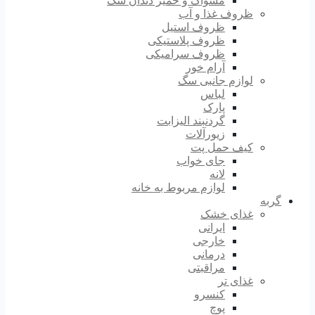
مسواک و خمیر دندان سگ
ظروف غذا و آب
ظروف استیل
ظروف پلاستیکی
ظروف سرامیکی
آرام خور
لوازم جانبی سگ
لباس
پارک
گردنبند الیزابت
زیورآلات
کیف حمل پت
جای خواب
لانه
لوازم مربوط به خانه
گربه
غذای خشک
ایرانی
خارجی
درمانی
مراقبتی
غذای تر
کنسرو
پوچ