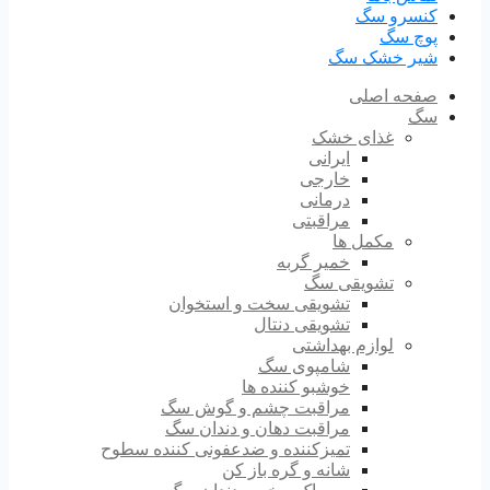
کنسرو سگ
پوچ سگ
شیر خشک سگ
صفحه اصلی
سگ
غذای خشک
ایرانی
خارجی
درمانی
مراقبتی
مکمل ها
خمیر گربه
تشویقی سگ
تشویقی سخت و استخوان
تشویقی دنتال
لوازم بهداشتی
شامپوی سگ
خوشبو کننده ها
مراقبت چشم و گوش سگ
مراقبت دهان و دندان سگ
تمیزکننده و ضدعفونی کننده سطوح
شانه و گره باز کن