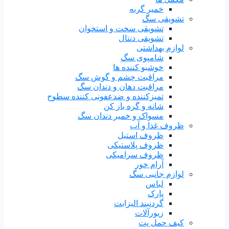
خمیر گربه
تشویقی سگ
تشویقی سخت و استخوان
تشویقی دنتال
لوازم بهداشتی
شامپوی سگ
خوشبو کننده ها
مراقبت چشم و گوش سگ
مراقبت دهان و دندان سگ
تمیزکننده و ضدعفونی کننده سطوح
شانه و گره باز کن
مسواک و خمیر دندان سگ
ظروف غذا و آب
ظروف استیل
ظروف پلاستیکی
ظروف سرامیکی
آرام خور
لوازم جانبی سگ
لباس
پارک
گردنبند الیزابت
زیورآلات
کیف حمل پت