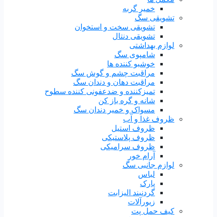
خمیر گربه
تشویقی سگ
تشویقی سخت و استخوان
تشویقی دنتال
لوازم بهداشتی
شامپوی سگ
خوشبو کننده ها
مراقبت چشم و گوش سگ
مراقبت دهان و دندان سگ
تمیزکننده و ضدعفونی کننده سطوح
شانه و گره باز کن
مسواک و خمیر دندان سگ
ظروف غذا و آب
ظروف استیل
ظروف پلاستیکی
ظروف سرامیکی
آرام خور
لوازم جانبی سگ
لباس
پارک
گردنبند الیزابت
زیورآلات
کیف حمل پت