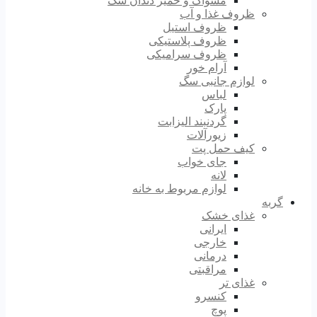
مسواک و خمیر دندان سگ
ظروف غذا و آب
ظروف استیل
ظروف پلاستیکی
ظروف سرامیکی
آرام خور
لوازم جانبی سگ
لباس
پارک
گردنبند الیزابت
زیورآلات
کیف حمل پت
جای خواب
لانه
لوازم مربوط به خانه
گربه
غذای خشک
ایرانی
خارجی
درمانی
مراقبتی
غذای تر
کنسرو
پوچ