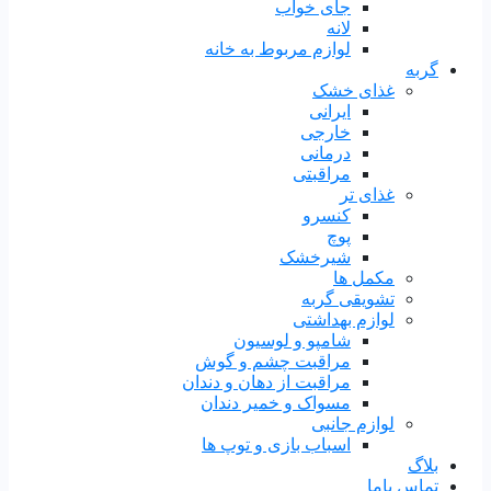
جای خواب
لانه
لوازم مربوط به خانه
گربه
غذای خشک
ایرانی
خارجی
درمانی
مراقبتی
غذای تر
کنسرو
پوچ
شیرخشک
مکمل ها
تشویقی گربه
لوازم بهداشتی
شامپو و لوسیون
مراقبت چشم و گوش
مراقبت از دهان و دندان
مسواک و خمیر دندان
لوازم جانبی
اسباب بازی و توپ ها
بلاگ
تماس باما