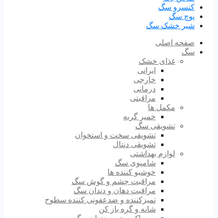
کنسرو سگ
پوچ سگ
شیر خشک سگ
صفحه اصلی
سگ
غذای خشک
ایرانی
خارجی
درمانی
مراقبتی
مکمل ها
خمیر گربه
تشویقی سگ
تشویقی سخت و استخوان
تشویقی دنتال
لوازم بهداشتی
شامپوی سگ
خوشبو کننده ها
مراقبت چشم و گوش سگ
مراقبت دهان و دندان سگ
تمیزکننده و ضدعفونی کننده سطوح
شانه و گره باز کن