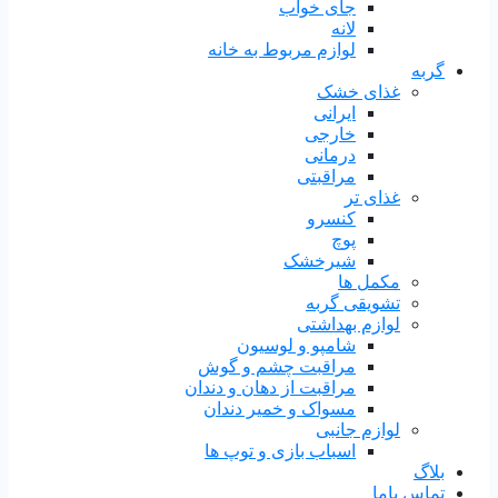
جای خواب
لانه
لوازم مربوط به خانه
گربه
غذای خشک
ایرانی
خارجی
درمانی
مراقبتی
غذای تر
کنسرو
پوچ
شیرخشک
مکمل ها
تشویقی گربه
لوازم بهداشتی
شامپو و لوسیون
مراقبت چشم و گوش
مراقبت از دهان و دندان
مسواک و خمیر دندان
لوازم جانبی
اسباب بازی و توپ ها
بلاگ
تماس باما