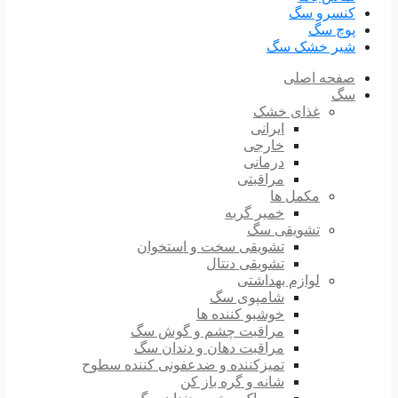
کنسرو سگ
پوچ سگ
شیر خشک سگ
صفحه اصلی
سگ
غذای خشک
ایرانی
خارجی
درمانی
مراقبتی
مکمل ها
خمیر گربه
تشویقی سگ
تشویقی سخت و استخوان
تشویقی دنتال
لوازم بهداشتی
شامپوی سگ
خوشبو کننده ها
مراقبت چشم و گوش سگ
مراقبت دهان و دندان سگ
تمیزکننده و ضدعفونی کننده سطوح
شانه و گره باز کن