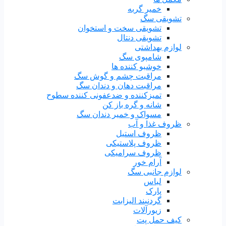
خمیر گربه
تشویقی سگ
تشویقی سخت و استخوان
تشویقی دنتال
لوازم بهداشتی
شامپوی سگ
خوشبو کننده ها
مراقبت چشم و گوش سگ
مراقبت دهان و دندان سگ
تمیزکننده و ضدعفونی کننده سطوح
شانه و گره باز کن
مسواک و خمیر دندان سگ
ظروف غذا و آب
ظروف استیل
ظروف پلاستیکی
ظروف سرامیکی
آرام خور
لوازم جانبی سگ
لباس
پارک
گردنبند الیزابت
زیورآلات
کیف حمل پت