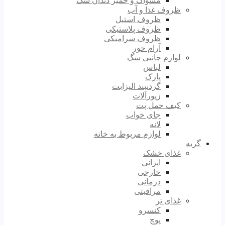
مسواک و خمیر دندان سگ
ظروف غذا و آب
ظروف استیل
ظروف پلاستیکی
ظروف سرامیکی
آرام خور
لوازم جانبی سگ
لباس
پارک
گردنبند الیزابت
زیورآلات
کیف حمل پت
جای خواب
لانه
لوازم مربوط به خانه
گربه
غذای خشک
ایرانی
خارجی
درمانی
مراقبتی
غذای تر
کنسرو
پوچ