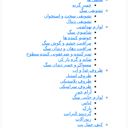
خمیر گربه
تشویقی سگ
تشویقی سخت و استخوان
تشویقی دنتال
لوازم بهداشتی
شامپوی سگ
خوشبو کننده ها
مراقبت چشم و گوش سگ
مراقبت دهان و دندان سگ
تمیزکننده و ضدعفونی کننده سطوح
شانه و گره باز کن
مسواک و خمیر دندان سگ
ظروف غذا و آب
ظروف استیل
ظروف پلاستیکی
ظروف سرامیکی
آرام خور
لوازم جانبی سگ
لباس
پارک
گردنبند الیزابت
زیورآلات
کیف حمل پت