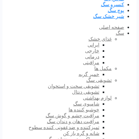
کنسرو سگ
پوچ سگ
شیر خشک سگ
صفحه اصلی
سگ
غذای خشک
ایرانی
خارجی
درمانی
مراقبتی
مکمل ها
خمیر گربه
تشویقی سگ
تشویقی سخت و استخوان
تشویقی دنتال
لوازم بهداشتی
شامپوی سگ
خوشبو کننده ها
مراقبت چشم و گوش سگ
مراقبت دهان و دندان سگ
تمیزکننده و ضدعفونی کننده سطوح
شانه و گره باز کن