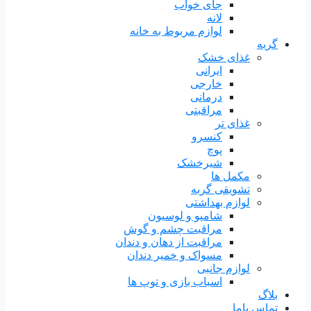
جای خواب
لانه
لوازم مربوط به خانه
گربه
غذای خشک
ایرانی
خارجی
درمانی
مراقبتی
غذای تر
کنسرو
پوچ
شیرخشک
مکمل ها
تشویقی گربه
لوازم بهداشتی
شامپو و لوسیون
مراقبت چشم و گوش
مراقبت از دهان و دندان
مسواک و خمیر دندان
لوازم جانبی
اسباب بازی و توپ ها
بلاگ
تماس باما