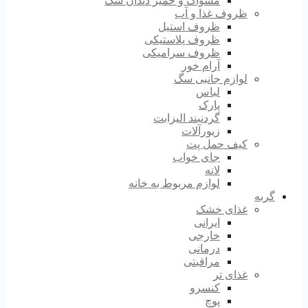
مسواک و خمیر دندان سگ
ظروف غذا و آب
ظروف استیل
ظروف پلاستیکی
ظروف سرامیکی
آرام خور
لوازم جانبی سگ
لباس
پارک
گردنبند الیزابت
زیورآلات
کیف حمل پت
جای خواب
لانه
لوازم مربوط به خانه
گربه
غذای خشک
ایرانی
خارجی
درمانی
مراقبتی
غذای تر
کنسرو
پوچ