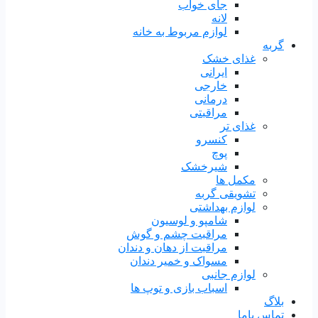
جای خواب
لانه
لوازم مربوط به خانه
گربه
غذای خشک
ایرانی
خارجی
درمانی
مراقبتی
غذای تر
کنسرو
پوچ
شیرخشک
مکمل ها
تشویقی گربه
لوازم بهداشتی
شامپو و لوسیون
مراقبت چشم و گوش
مراقبت از دهان و دندان
مسواک و خمیر دندان
لوازم جانبی
اسباب بازی و توپ ها
بلاگ
تماس باما