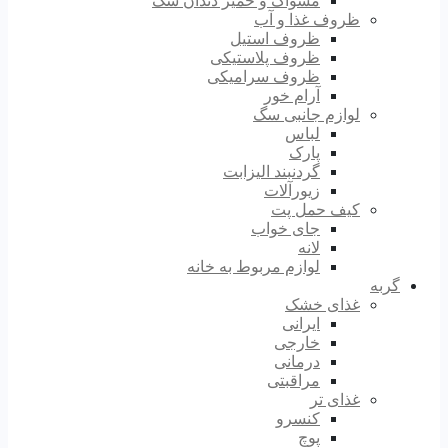
مسواک و خمیر دندان سگ
ظروف غذا و آب
ظروف استیل
ظروف پلاستیکی
ظروف سرامیکی
آرام خور
لوازم جانبی سگ
لباس
پارک
گردنبند الیزابت
زیورآلات
کیف حمل پت
جای خواب
لانه
لوازم مربوط به خانه
گربه
غذای خشک
ایرانی
خارجی
درمانی
مراقبتی
غذای تر
کنسرو
پوچ