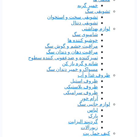
خمیر گربه
تشویقی سگ
تشویقی سخت و استخوان
تشویقی دنتال
لوازم بهداشتی
شامپوی سگ
خوشبو کننده ها
مراقبت چشم و گوش سگ
مراقبت دهان و دندان سگ
تمیزکننده و ضدعفونی کننده سطوح
شانه و گره باز کن
مسواک و خمیر دندان سگ
ظروف غذا و آب
ظروف استیل
ظروف پلاستیکی
ظروف سرامیکی
آرام خور
لوازم جانبی سگ
لباس
پارک
گردنبند الیزابت
زیورآلات
کیف حمل پت