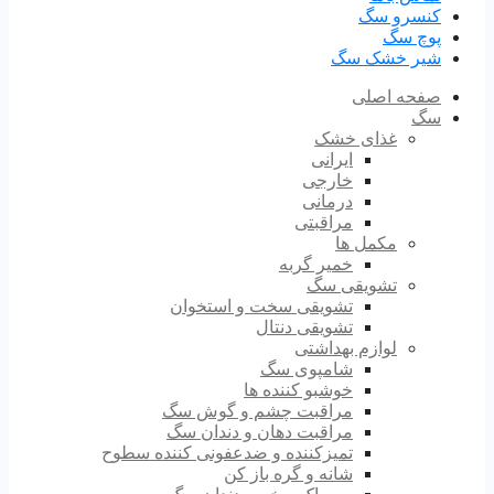
کنسرو سگ
پوچ سگ
شیر خشک سگ
صفحه اصلی
سگ
غذای خشک
ایرانی
خارجی
درمانی
مراقبتی
مکمل ها
خمیر گربه
تشویقی سگ
تشویقی سخت و استخوان
تشویقی دنتال
لوازم بهداشتی
شامپوی سگ
خوشبو کننده ها
مراقبت چشم و گوش سگ
مراقبت دهان و دندان سگ
تمیزکننده و ضدعفونی کننده سطوح
شانه و گره باز کن