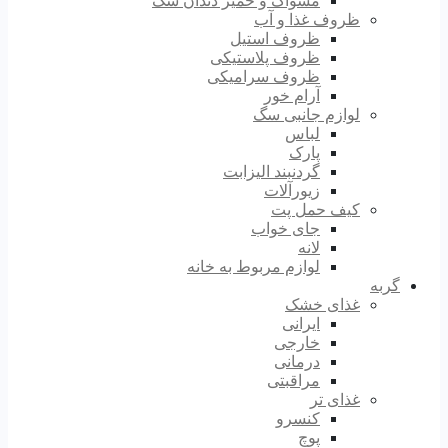
مسواک و خمیر دندان سگ
ظروف غذا و آب
ظروف استیل
ظروف پلاستیکی
ظروف سرامیکی
آرام خور
لوازم جانبی سگ
لباس
پارک
گردنبند الیزابت
زیورآلات
کیف حمل پت
جای خواب
لانه
لوازم مربوط به خانه
گربه
غذای خشک
ایرانی
خارجی
درمانی
مراقبتی
غذای تر
کنسرو
پوچ