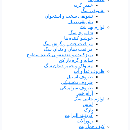
خمیر گربه
تشویقی سگ
تشویقی سخت و استخوان
تشویقی دنتال
لوازم بهداشتی
شامپوی سگ
خوشبو کننده ها
مراقبت چشم و گوش سگ
مراقبت دهان و دندان سگ
تمیزکننده و ضدعفونی کننده سطوح
شانه و گره باز کن
مسواک و خمیر دندان سگ
ظروف غذا و آب
ظروف استیل
ظروف پلاستیکی
ظروف سرامیکی
آرام خور
لوازم جانبی سگ
لباس
پارک
گردنبند الیزابت
زیورآلات
کیف حمل پت