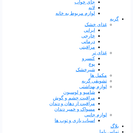
جای خواب
لانه
لوازم مربوط به خانه
گربه
غذای خشک
ایرانی
خارجی
درمانی
مراقبتی
غذای تر
کنسرو
پوچ
شیرخشک
مکمل ها
تشویقی گربه
لوازم بهداشتی
شامپو و لوسیون
مراقبت چشم و گوش
مراقبت از دهان و دندان
مسواک و خمیر دندان
لوازم جانبی
اسباب بازی و توپ ها
بلاگ
تماس باما