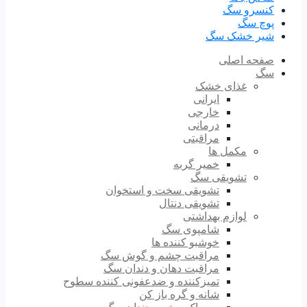
کنسرو سگ
پوچ سگ
شیر خشک سگ
صفحه اصلی
سگ
غذای خشک
ایرانی
خارجی
درمانی
مراقبتی
مکمل ها
خمیر گربه
تشویقی سگ
تشویقی سخت و استخوان
تشویقی دنتال
لوازم بهداشتی
شامپوی سگ
خوشبو کننده ها
مراقبت چشم و گوش سگ
مراقبت دهان و دندان سگ
تمیزکننده و ضدعفونی کننده سطوح
شانه و گره باز کن