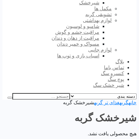
شیرخشک
مکمل ها
تشویقی گربه
لوازم بهداشتی
شامپو و لوسیون
مراقبت چشم و گوش
مراقبت از دهان و دندان
مسواک و خمیر دندان
لوازم جانبی
اسباب بازی و توپ ها
بلاگ
تماس باما
کنسرو سگ
پوچ سگ
شیر خشک سگ
خانه
گربه
غذای تر گربه
شیرخشک گربه
شیرخشک گربه
هیچ محصولی یافت نشد.