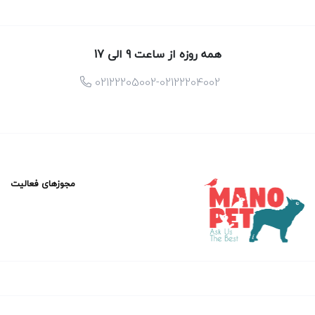
همه روزه از ساعت 9 الی 17
02122205002-02122204002
مجوزهای فعالیت