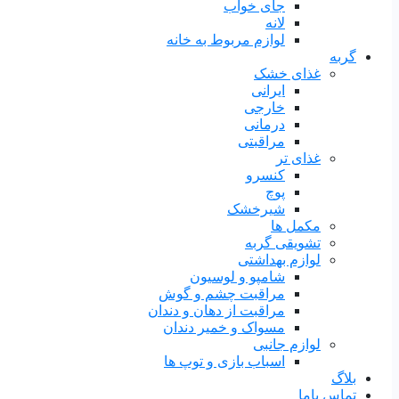
جای خواب
لانه
لوازم مربوط به خانه
گربه
غذای خشک
ایرانی
خارجی
درمانی
مراقبتی
غذای تر
کنسرو
پوچ
شیرخشک
مکمل ها
تشویقی گربه
لوازم بهداشتی
شامپو و لوسیون
مراقبت چشم و گوش
مراقبت از دهان و دندان
مسواک و خمیر دندان
لوازم جانبی
اسباب بازی و توپ ها
بلاگ
تماس باما