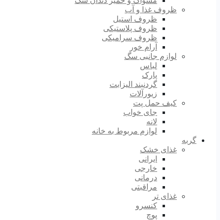
مسواک و خمیر دندان سگ
ظروف غذا و آب
ظروف استیل
ظروف پلاستیکی
ظروف سرامیکی
آرام خور
لوازم جانبی سگ
لباس
پارک
گردنبند الیزابت
زیورآلات
کیف حمل پت
جای خواب
لانه
لوازم مربوط به خانه
گربه
غذای خشک
ایرانی
خارجی
درمانی
مراقبتی
غذای تر
کنسرو
پوچ