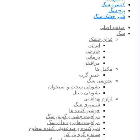
کنسرو سگ
پوچ سگ
شیر خشک سگ
صفحه اصلی
سگ
غذای خشک
ایرانی
خارجی
درمانی
مراقبتی
مکمل ها
خمیر گربه
تشویقی سگ
تشویقی سخت و استخوان
تشویقی دنتال
لوازم بهداشتی
شامپوی سگ
خوشبو کننده ها
مراقبت چشم و گوش سگ
مراقبت دهان و دندان سگ
تمیزکننده و ضدعفونی کننده سطوح
شانه و گره باز کن