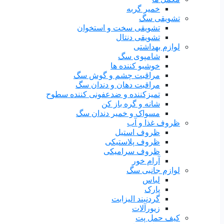
خمیر گربه
تشویقی سگ
تشویقی سخت و استخوان
تشویقی دنتال
لوازم بهداشتی
شامپوی سگ
خوشبو کننده ها
مراقبت چشم و گوش سگ
مراقبت دهان و دندان سگ
تمیزکننده و ضدعفونی کننده سطوح
شانه و گره باز کن
مسواک و خمیر دندان سگ
ظروف غذا و آب
ظروف استیل
ظروف پلاستیکی
ظروف سرامیکی
آرام خور
لوازم جانبی سگ
لباس
پارک
گردنبند الیزابت
زیورآلات
کیف حمل پت