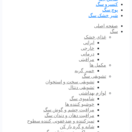
کنسرو سگ
پوچ سگ
شیر خشک سگ
صفحه اصلی
سگ
غذای خشک
ایرانی
خارجی
درمانی
مراقبتی
مکمل ها
خمیر گربه
تشویقی سگ
تشویقی سخت و استخوان
تشویقی دنتال
لوازم بهداشتی
شامپوی سگ
خوشبو کننده ها
مراقبت چشم و گوش سگ
مراقبت دهان و دندان سگ
تمیزکننده و ضدعفونی کننده سطوح
شانه و گره باز کن