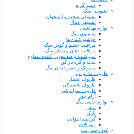
خمیر گربه
تشویقی سگ
تشویقی سخت و استخوان
تشویقی دنتال
لوازم بهداشتی
شامپوی سگ
خوشبو کننده ها
مراقبت چشم و گوش سگ
مراقبت دهان و دندان سگ
تمیزکننده و ضدعفونی کننده سطوح
شانه و گره باز کن
مسواک و خمیر دندان سگ
ظروف غذا و آب
ظروف استیل
ظروف پلاستیکی
ظروف سرامیکی
آرام خور
لوازم جانبی سگ
لباس
پارک
گردنبند الیزابت
زیورآلات
کیف حمل پت