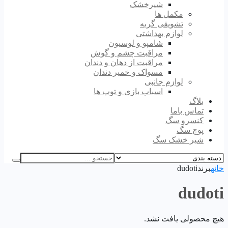
شیرخشک
مکمل ها
تشویقی گربه
لوازم بهداشتی
شامپو و لوسیون
مراقبت چشم و گوش
مراقبت از دهان و دندان
مسواک و خمیر دندان
لوازم جانبی
اسباب بازی و توپ ها
بلاگ
تماس باما
کنسرو سگ
پوچ سگ
شیر خشک سگ
خانه
برند
dudoti
dudoti
هیچ محصولی یافت نشد.