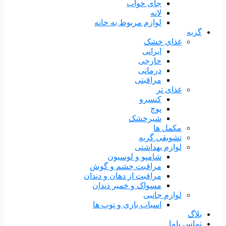
جای خواب
لانه
لوازم مربوط به خانه
گربه
غذای خشک
ایرانی
خارجی
درمانی
مراقبتی
غذای تر
کنسرو
پوچ
شیرخشک
مکمل ها
تشویقی گربه
لوازم بهداشتی
شامپو و لوسیون
مراقبت چشم و گوش
مراقبت از دهان و دندان
مسواک و خمیر دندان
لوازم جانبی
اسباب بازی و توپ ها
بلاگ
تماس باما