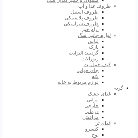
مسواک و خمیر دندان سگ
ظروف غذا و آب
ظروف استیل
ظروف پلاستیکی
ظروف سرامیکی
آرام خور
لوازم جانبی سگ
لباس
پارک
گردنبند الیزابت
زیورآلات
کیف حمل پت
جای خواب
لانه
لوازم مربوط به خانه
گربه
غذای خشک
ایرانی
خارجی
درمانی
مراقبتی
غذای تر
کنسرو
پوچ