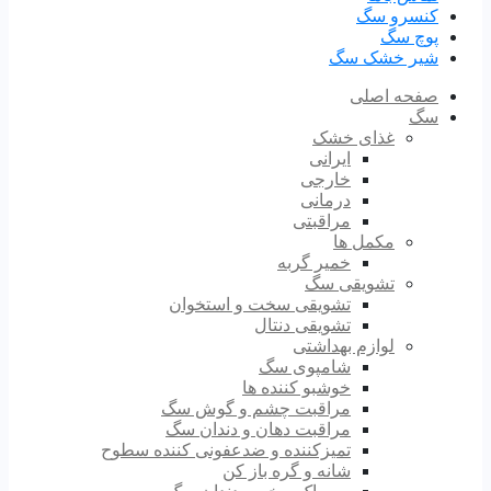
کنسرو سگ
پوچ سگ
شیر خشک سگ
صفحه اصلی
سگ
غذای خشک
ایرانی
خارجی
درمانی
مراقبتی
مکمل ها
خمیر گربه
تشویقی سگ
تشویقی سخت و استخوان
تشویقی دنتال
لوازم بهداشتی
شامپوی سگ
خوشبو کننده ها
مراقبت چشم و گوش سگ
مراقبت دهان و دندان سگ
تمیزکننده و ضدعفونی کننده سطوح
شانه و گره باز کن