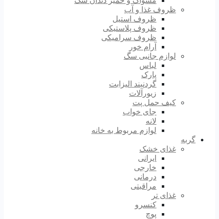
مسواک و خمیر دندان سگ
ظروف غذا و آب
ظروف استیل
ظروف پلاستیکی
ظروف سرامیکی
آرام خور
لوازم جانبی سگ
لباس
پارک
گردنبند الیزابت
زیورآلات
کیف حمل پت
جای خواب
لانه
لوازم مربوط به خانه
گربه
غذای خشک
ایرانی
خارجی
درمانی
مراقبتی
غذای تر
کنسرو
پوچ