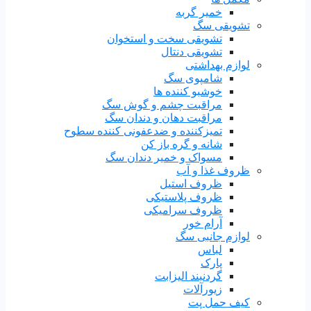
خمیر گربه
تشویقی سگ
تشویقی سخت و استخوان
تشویقی دنتال
لوازم بهداشتی
شامپوی سگ
خوشبو کننده ها
مراقبت چشم و گوش سگ
مراقبت دهان و دندان سگ
تمیزکننده و ضدعفونی کننده سطوح
شانه و گره باز کن
مسواک و خمیر دندان سگ
ظروف غذا و آب
ظروف استیل
ظروف پلاستیکی
ظروف سرامیکی
آرام خور
لوازم جانبی سگ
لباس
پارک
گردنبند الیزابت
زیورآلات
کیف حمل پت