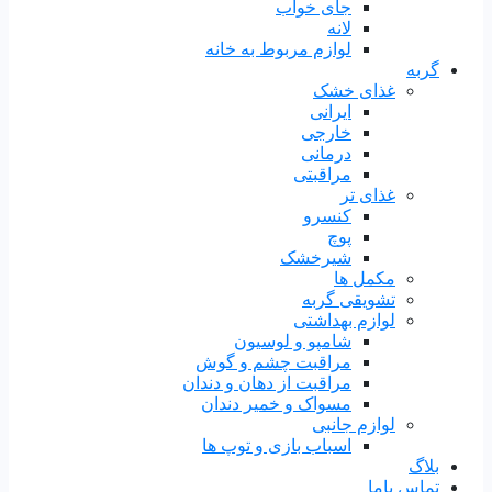
جای خواب
لانه
لوازم مربوط به خانه
گربه
غذای خشک
ایرانی
خارجی
درمانی
مراقبتی
غذای تر
کنسرو
پوچ
شیرخشک
مکمل ها
تشویقی گربه
لوازم بهداشتی
شامپو و لوسیون
مراقبت چشم و گوش
مراقبت از دهان و دندان
مسواک و خمیر دندان
لوازم جانبی
اسباب بازی و توپ ها
بلاگ
تماس باما